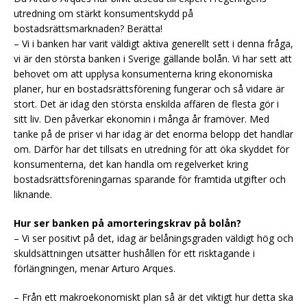
utredning om stärkt konsumentskydd på
bostadsrättsmarknaden? Berätta!
– Vi i banken har varit väldigt aktiva generellt sett i denna fråga,
vi är den största banken i Sverige gällande bolån. Vi har sett att
behovet om att upplysa konsumenterna kring ekonomiska
planer, hur en bostadsrättsförening fungerar och så vidare är
stort. Det är idag den största enskilda affären de flesta gör i
sitt liv. Den påverkar ekonomin i många år framöver. Med
tanke på de priser vi har idag är det enorma belopp det handlar
om. Därför har det tillsats en utredning för att öka skyddet för
konsumenterna, det kan handla om regelverket kring
bostadsrättsföreningarnas sparande för framtida utgifter och
liknande.
Hur ser banken på amorteringskrav på bolån?
– Vi ser positivt på det, idag är belåningsgraden väldigt hög och
skuldsättningen utsätter hushållen för ett risktagande i
förlängningen, menar Arturo Arques.
– Från ett makroekonomiskt plan så är det viktigt hur detta ska