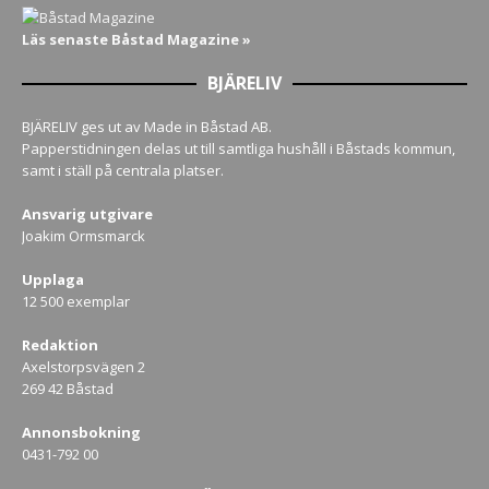
Läs senaste Båstad Magazine »
BJÄRELIV
BJÄRELIV ges ut av Made in Båstad AB.
Papperstidningen delas ut till samtliga hushåll i Båstads kommun,
samt i ställ på centrala platser.
Ansvarig utgivare
Joakim Ormsmarck
Upplaga
12 500 exemplar
Redaktion
Axelstorpsvägen 2
269 42 Båstad
Annonsbokning
0431-792 00