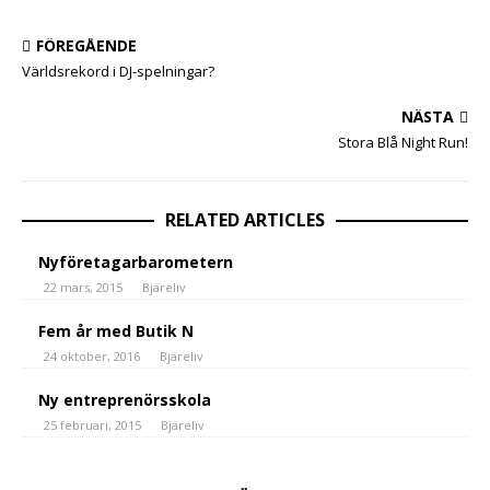
FÖREGÅENDE
Världsrekord i DJ-spelningar?
NÄSTA
Stora Blå Night Run!
RELATED ARTICLES
Nyföretagarbarometern
22 mars, 2015
Bjäreliv
Fem år med Butik N
24 oktober, 2016
Bjäreliv
Ny entreprenörsskola
25 februari, 2015
Bjäreliv