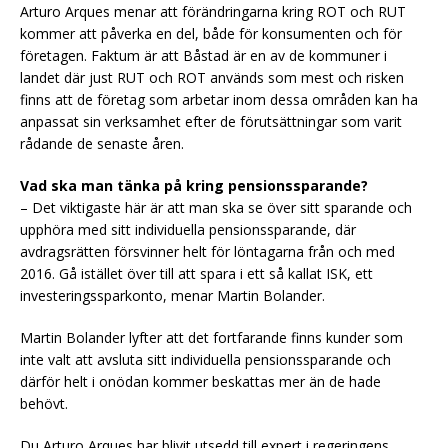
Arturo Arques menar att förändringarna kring ROT och RUT
kommer att påverka en del, både för konsumenten och för
företagen. Faktum är att Båstad är en av de kommuner i
landet där just RUT och ROT används som mest och risken
finns att de företag som arbetar inom dessa områden kan ha
anpassat sin verksamhet efter de förutsättningar som varit
rådande de senaste åren.
Vad ska man tänka på kring pensionssparande?
– Det viktigaste här är att man ska se över sitt sparande och
upphöra med sitt individuella pensionssparande, där
avdragsrätten försvinner helt för löntagarna från och med
2016. Gå istället över till att spara i ett så kallat ISK, ett
investeringssparkonto, menar Martin Bolander.
Martin Bolander lyfter att det fortfarande finns kunder som
inte valt att avsluta sitt individuella pensionssparande och
därför helt i onödan kommer beskattas mer än de hade
behövt.
Du Arturo Arques har blivit utsedd till expert i regeringens